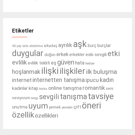
Etiketler
aşk
ayrılık
burçlar
burç
arkadaş
40 yaş üstü
aldatılma
duygular
etki
erkek
eski sevgili
erkekler
düğün
güven
evlilik
eş
hata
evlilik teklifi
hediye
ilişki
ilişkiler
ilk buluşma
hoşlanmak
internetten tanışma
kadın
internet
ipucu
romantik
online tanışma
kadınlar
kitap
seni
korku
tavsiye
tanışma
sevgili
seviyorum
sevgi
öneri
uyum
çift
unutma
yemek
yeniden
özellik
özellikleri