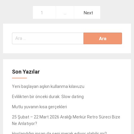
Yazı
1
…
Next
gezinmesi
Arama:
Son Yazılar
Yeni başlayan aşkın kullanma kılavuzu
Evlilikten bir önceki durak: Slow dating
Mutlu yuvanın kısa gerçekleri
25 Şubat – 22 Mart 2026 Aralığı Merkür Retro Süreci Bize
Ne Anlatıyor?
Hoşlandığın insan da seni merak ediyor olabilir mi?