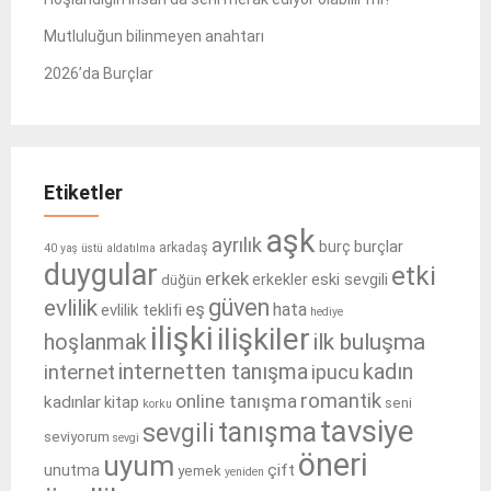
Mutluluğun bilinmeyen anahtarı
2026’da Burçlar
Etiketler
aşk
ayrılık
burçlar
burç
arkadaş
40 yaş üstü
aldatılma
duygular
etki
erkek
eski sevgili
erkekler
düğün
güven
evlilik
eş
hata
evlilik teklifi
hediye
ilişki
ilişkiler
ilk buluşma
hoşlanmak
internetten tanışma
kadın
internet
ipucu
romantik
online tanışma
kadınlar
kitap
seni
korku
tavsiye
tanışma
sevgili
seviyorum
sevgi
öneri
uyum
çift
unutma
yemek
yeniden