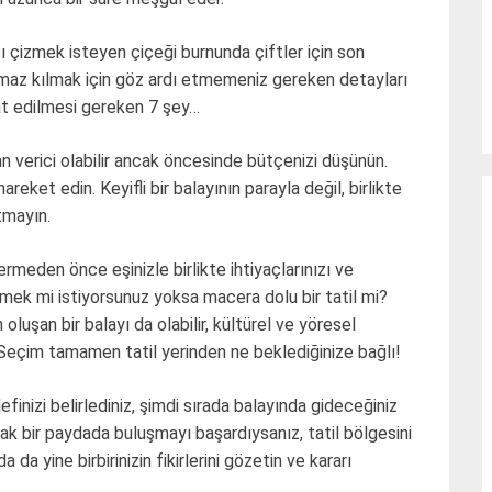
sı çizmek isteyen çiçeği burnunda çiftler için son
ulmaz kılmak için göz ardı etmemeniz gereken detayları
kat edilmesi gereken 7 şey…
n verici olabilir ancak öncesinde bütçenizi düşünün.
eket edin. Keyifli bir balayının parayla değil, birlikte
tmayın.
ermeden önce eşinizle birlikte ihtiyaçlarınızı ve
enmek mi istiyorsunuz yoksa macera dolu bir tatil mi?
luşan bir balayı da olabilir, kültürel ve yöresel
Seçim tamamen tatil yerinden ne beklediğinize bağlı!
finizi belirlediniz, şimdi sırada balayında gideceğiniz
tak bir paydada buluşmayı başardıysanız, tatil bölgesini
da yine birbirinizin fikirlerini gözetin ve kararı