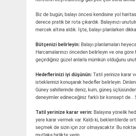
Biz de bugün, balayı öncesi kendisine yol harita
derece pratik bir rota çıkardık. Balayınızı unut
mercek altına aldık. İşte, balayı planlarken dik
Bütçenizi belirleyin:
Balayı planlamaları heyeca
Harcamalarınızı önceden belirleyin ve ona göre har
geçirdiğiniz güzel anlarla mümkün olduğunu unu
Hedeflerinizi iyi düşünün:
Tatil yerinize karar v
isteklerinizi konuşarak hedefler belirleyin. Dinl
Güney sahillerinde deniz, kum, güneş üçlüsünden o
deneyimler edineceğiniz farklı bir konsept de… 
Tatil yerinize karar verin:
Balayına yönelik hede
yere karar vermek var. Kaldı ki, beklentilerde or
seçmek de sizin için zor olmayacaktır. Bu noktada 
mutlaka birlikte verin.