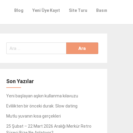
Blog
Yeni Üye Kayıt
Site Turu
Basın
Arama:
Son Yazılar
Yeni başlayan aşkın kullanma kılavuzu
Evlilikten bir önceki durak: Slow dating
Mutlu yuvanın kısa gerçekleri
25 Şubat – 22 Mart 2026 Aralığı Merkür Retro
Süreci Bize Ne Anlatıyor?