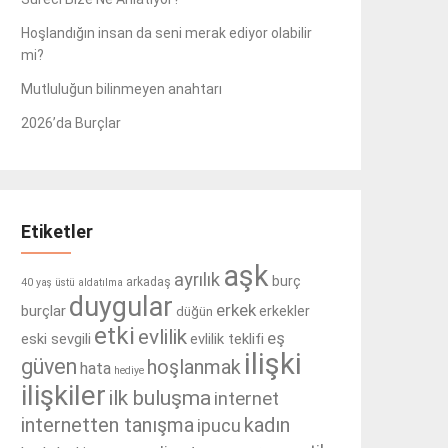
Hoşlandığın insan da seni merak ediyor olabilir
mi?
Mutluluğun bilinmeyen anahtarı
2026’da Burçlar
Etiketler
aşk
ayrılık
burç
arkadaş
40 yaş üstü
aldatılma
duygular
erkek
burçlar
erkekler
düğün
etki
evlilik
eş
eski sevgili
evlilik teklifi
ilişki
güven
hoşlanmak
hata
hediye
ilişkiler
ilk buluşma
internet
internetten tanışma
kadın
ipucu