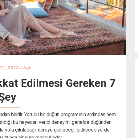
11, 2023
/
Aşk
kkat Edilmesi Gereken 7
Şey
arından biridir. Yorucu bir düğün programının ardından hem
 yaşandığı bu heyecan verici deneyim, genelde düğünden
e yola çıkılacağı, nereye gidileceği, gidilecek yerde
rı uzunca bir süre meşgul eder.