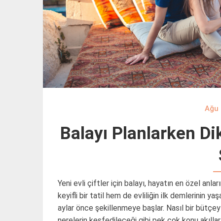
Ağu 
Balayı Planlarken Di
Yeni evli çiftler için balayı, hayatın en özel anl
keyifli bir tatil hem de evliliğin ilk demlerinin
aylar önce şekillenmeye başlar. Nasıl bir bütçeyl
nerelerin keşfedileceği gibi pek çok konu akılla