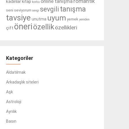
romantik
online tanışma
kadınlar
kitap
korku
tanışma
sevgili
seni seviyorum
sevgi
tavsiye
uyum
unutma
yemek
yeniden
öneri
özellik
özellikleri
çift
Kategoriler
Aldatılmak
Arkadaşlık siteleri
Aşk
Astroloji
Ayrılık
Basın