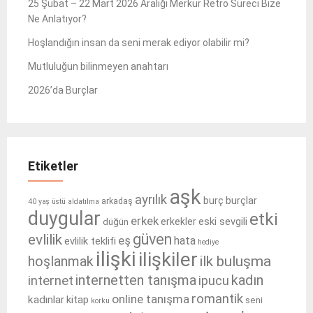
25 Şubat – 22 Mart 2026 Aralığı Merkür Retro Süreci Bize
Ne Anlatıyor?
Hoşlandığın insan da seni merak ediyor olabilir mi?
Mutluluğun bilinmeyen anahtarı
2026’da Burçlar
Etiketler
aşk
ayrılık
burçlar
burç
arkadaş
40 yaş üstü
aldatılma
duygular
etki
erkek
eski sevgili
erkekler
düğün
güven
evlilik
eş
hata
evlilik teklifi
hediye
ilişki
ilişkiler
ilk buluşma
hoşlanmak
internetten tanışma
kadın
internet
ipucu
romantik
online tanışma
kadınlar
kitap
seni
korku