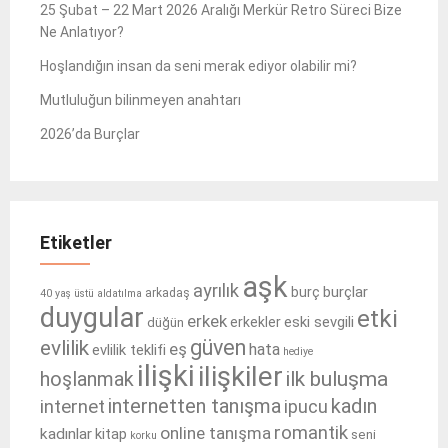
25 Şubat – 22 Mart 2026 Aralığı Merkür Retro Süreci Bize
Ne Anlatıyor?
Hoşlandığın insan da seni merak ediyor olabilir mi?
Mutluluğun bilinmeyen anahtarı
2026’da Burçlar
Etiketler
aşk
ayrılık
burçlar
burç
arkadaş
40 yaş üstü
aldatılma
duygular
etki
erkek
eski sevgili
erkekler
düğün
güven
evlilik
eş
hata
evlilik teklifi
hediye
ilişki
ilişkiler
ilk buluşma
hoşlanmak
internetten tanışma
kadın
internet
ipucu
romantik
online tanışma
kadınlar
kitap
seni
korku