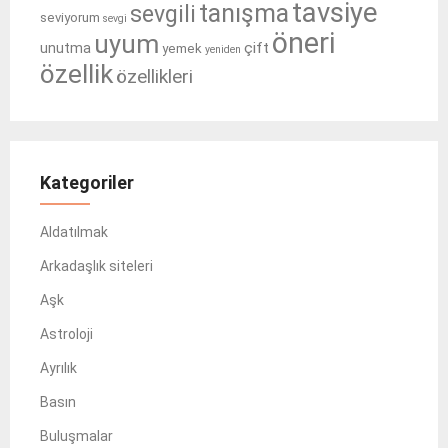
tavsiye
tanışma
sevgili
seviyorum
sevgi
öneri
uyum
çift
unutma
yemek
yeniden
özellik
özellikleri
Kategoriler
Aldatılmak
Arkadaşlık siteleri
Aşk
Astroloji
Ayrılık
Basın
Buluşmalar