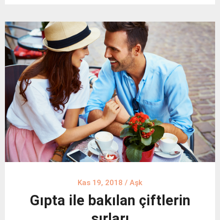
Kas 19, 2018
/
Aşk
Gıpta ile bakılan çiftlerin
sırları