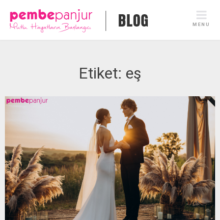
Skip
to
MENU
content
Etiket:
eş