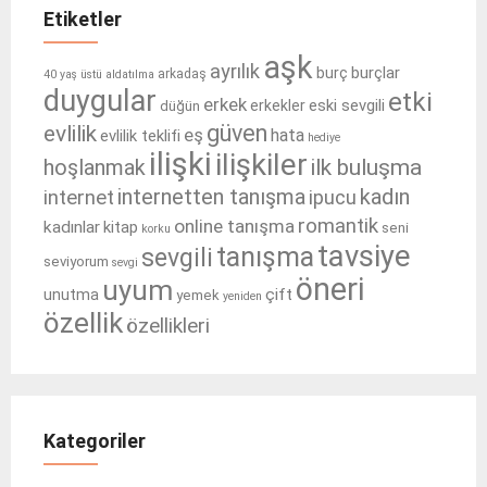
Etiketler
aşk
ayrılık
burçlar
burç
arkadaş
40 yaş üstü
aldatılma
duygular
etki
erkek
eski sevgili
erkekler
düğün
güven
evlilik
eş
hata
evlilik teklifi
hediye
ilişki
ilişkiler
ilk buluşma
hoşlanmak
internetten tanışma
kadın
internet
ipucu
romantik
online tanışma
kadınlar
kitap
seni
korku
tavsiye
tanışma
sevgili
seviyorum
sevgi
öneri
uyum
çift
unutma
yemek
yeniden
özellik
özellikleri
Kategoriler