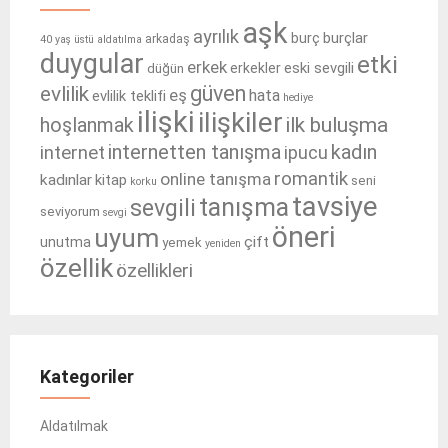
aşk
ayrılık
burçlar
burç
arkadaş
40 yaş üstü
aldatılma
duygular
etki
erkek
eski sevgili
erkekler
düğün
güven
evlilik
eş
hata
evlilik teklifi
hediye
ilişki
ilişkiler
ilk buluşma
hoşlanmak
internetten tanışma
kadın
internet
ipucu
romantik
online tanışma
kadınlar
kitap
seni
korku
tavsiye
tanışma
sevgili
seviyorum
sevgi
öneri
uyum
çift
unutma
yemek
yeniden
özellik
özellikleri
Kategoriler
Aldatılmak