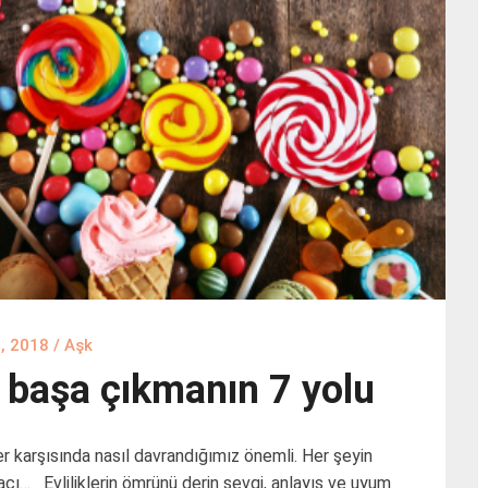
6, 2018
/
Aşk
le başa çıkmanın 7 yolu
r karşısında nasıl davrandığımız önemli. Her şeyin
irkaçı… Evliliklerin ömrünü derin sevgi, anlayış ve uyum