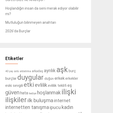
Hoşlandığın insan da seni merak ediyor olabilir
mi?
Mutluluğun bilinmeyen anahtarı
2026’da Burçlar
Etiketler
aşk
ayrılık
burç
arkadaş
40 yaş üstü
aldatılma
duygular
erkek
burçlar
erkekler
düğün
etki
evlilik
eş
eski sevgili
evlilik teklifi
ilişki
güven
hoşlanmak
hata
hediye
ilişkiler
ilk buluşma
internet
internetten tanışma
kadın
ipucu