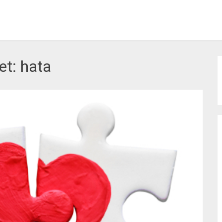
et:
hata