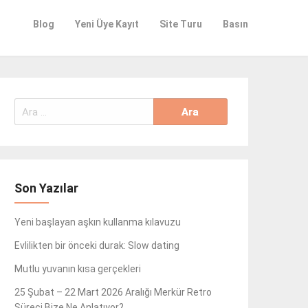
Blog
Yeni Üye Kayıt
Site Turu
Basın
Arama:
Son Yazılar
Yeni başlayan aşkın kullanma kılavuzu
Evlilikten bir önceki durak: Slow dating
Mutlu yuvanın kısa gerçekleri
25 Şubat – 22 Mart 2026 Aralığı Merkür Retro
Süreci Bize Ne Anlatıyor?