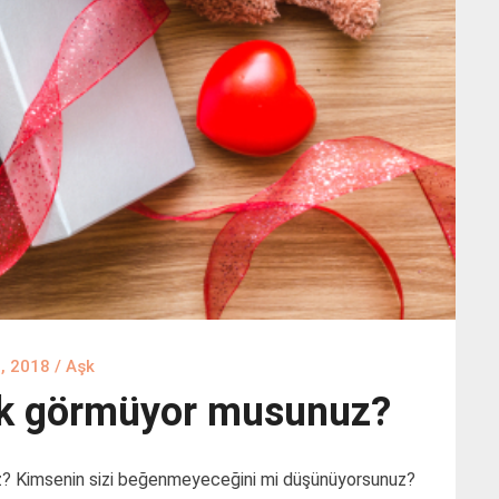
3, 2018
/
Aşk
yık görmüyor musunuz?
uz? Kimsenin sizi beğenmeyeceğini mi düşünüyorsunuz?