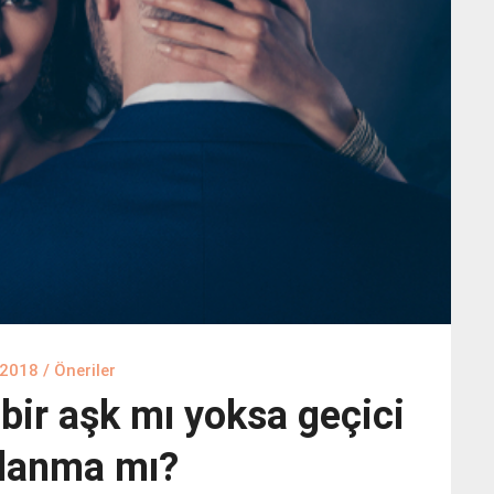
 2018
/
Öneriler
 bir aşk mı yoksa geçici
şlanma mı?