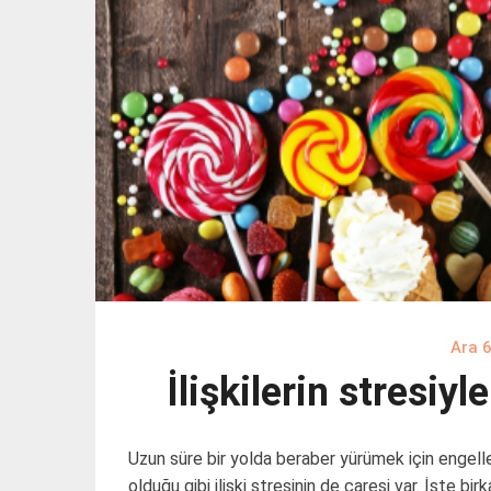
Ara 
İlişkilerin stresiy
Uzun süre bir yolda beraber yürümek için engelle
olduğu gibi ilişki stresinin de çaresi var. İşte b