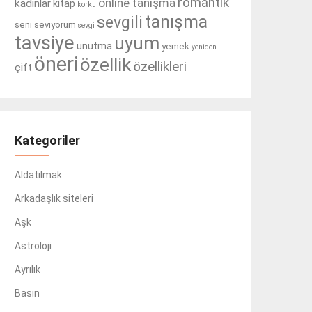
romantik
online tanışma
kadınlar
kitap
korku
tanışma
sevgili
seni seviyorum
sevgi
tavsiye
uyum
unutma
yemek
yeniden
öneri
özellik
özellikleri
çift
Kategoriler
Aldatılmak
Arkadaşlık siteleri
Aşk
Astroloji
Ayrılık
Basın