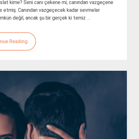
uslat kime? Seni canı çekene mi, canından vazgeçene
fade etmiş. Canından vazgeçecek kadar sevmeler
kün değil, ancak şu bir gerçek ki temiz …
nue Reading