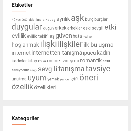
Etiketler
aşk
ayrılık
burçlar
burç
arkadaş
40 yaş üstü
aldatılma
duygular
etki
erkek
eski sevgili
erkekler
düğün
güven
evlilik
eş
hata
evlilik teklifi
hediye
ilişki
ilişkiler
ilk buluşma
hoşlanmak
internetten tanışma
kadın
internet
ipucu
romantik
online tanışma
kadınlar
kitap
seni
korku
tavsiye
tanışma
sevgili
seviyorum
sevgi
öneri
uyum
çift
unutma
yemek
yeniden
özellik
özellikleri
Kategoriler