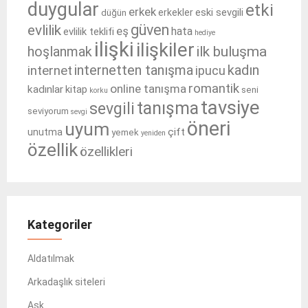
duygular
etki
erkek
eski sevgili
erkekler
düğün
güven
evlilik
eş
hata
evlilik teklifi
hediye
ilişki
ilişkiler
ilk buluşma
hoşlanmak
internetten tanışma
kadın
internet
ipucu
romantik
online tanışma
kadınlar
kitap
seni
korku
tavsiye
tanışma
sevgili
seviyorum
sevgi
öneri
uyum
çift
unutma
yemek
yeniden
özellik
özellikleri
Kategoriler
Aldatılmak
Arkadaşlık siteleri
Aşk