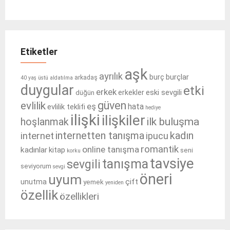
Etiketler
aşk
ayrılık
burçlar
burç
arkadaş
40 yaş üstü
aldatılma
duygular
etki
erkek
eski sevgili
erkekler
düğün
güven
evlilik
eş
hata
evlilik teklifi
hediye
ilişki
ilişkiler
ilk buluşma
hoşlanmak
internetten tanışma
kadın
internet
ipucu
romantik
online tanışma
kadınlar
kitap
seni
korku
tavsiye
tanışma
sevgili
seviyorum
sevgi
öneri
uyum
çift
unutma
yemek
yeniden
özellik
özellikleri