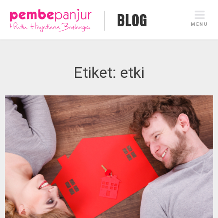
Skip
to
MENU
content
Etiket:
etki