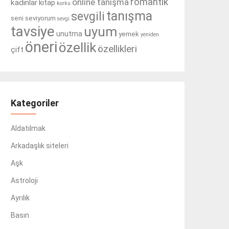
romantik
online tanışma
kadınlar
kitap
korku
tanışma
sevgili
seni seviyorum
sevgi
tavsiye
uyum
unutma
yemek
yeniden
öneri
özellik
özellikleri
çift
Kategoriler
Aldatılmak
Arkadaşlık siteleri
Aşk
Astroloji
Ayrılık
Basın