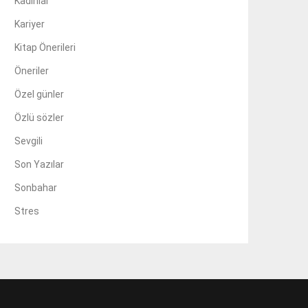
Kadınlar
Kariyer
Kitap Önerileri
Öneriler
Özel günler
Özlü sözler
Sevgili
Son Yazılar
Sonbahar
Stres