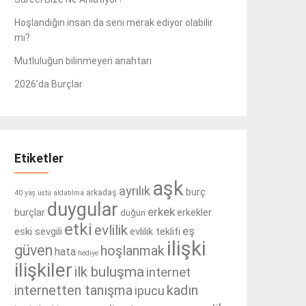
Hoşlandığın insan da seni merak ediyor olabilir
mi?
Mutluluğun bilinmeyen anahtarı
2026’da Burçlar
Etiketler
aşk
ayrılık
burç
arkadaş
40 yaş üstü
aldatılma
duygular
erkek
burçlar
erkekler
düğün
etki
evlilik
eş
eski sevgili
evlilik teklifi
ilişki
güven
hoşlanmak
hata
hediye
ilişkiler
ilk buluşma
internet
internetten tanışma
kadın
ipucu