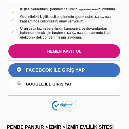
Kişisel verilerimin işlenmesine ilişkin
'ni okudum.
Aydınlatma Metni
Özel nitelikli kişilik testi bilgilerimin işlenmesini
Açık Rıza Metni
kapsamında işlenmesini onay veriyorum.
Ürün veya hizmetlere ilişkin kampanya ve duyurulardan
haberdar olmak için tarafıma
kapsamında ticari
Açık Rıza Metni
elektronik ileti gönderilmesini istiyorum.
HEMEN KAYIT OL
FACEBOOK ILE GIRIŞ YAP
GOOGLE ILE GIRIŞ YAP
PEMBE PANJUR > İZMİR > İZMİR EVLİLİK SİTESİ