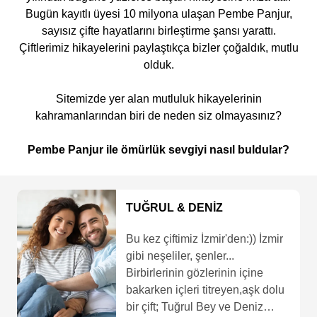
Bugün kayıtlı üyesi 10 milyona ulaşan Pembe Panjur,
sayısız çifte hayatlarını birleştirme şansı yarattı.
Çiftlerimiz hikayelerini paylaştıkça bizler çoğaldık, mutlu
olduk.
Sitemizde yer alan mutluluk hikayelerinin
kahramanlarından biri de neden siz olmayasınız?
Pembe Panjur ile ömürlük sevgiyi nasıl buldular?
CİHAT & HÜMEYRA
Yeni mutluluk hikayemiz
Denizli’den:) Çiftimizin yoğun
şekilde çalışmaktan evlilik
hazırlıklarını bitirmeleri bayağı
zaman almış. Hümeyra Hanım,