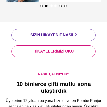
düğünde bize hala evinin
yerleşmediğini, balayı için
aldıkları izinde evlerini
yerleştireceklerini söylüyor.
Cihat Bey’in ağzından aşklarının
hikayesini dinliyoruz…
SIZIN HIKAYENIZ NASIL?
HIKAYELERIMIZI OKU
NASIL ÇALIŞIYOR?
10 binlerce çifti mutlu sona
ulaştırdık
Üyelerine 12 yıldan bu yana hizmet veren Pembe Panjur
servisleriyle klasik evlilik sitelerinden ayrışır. Öncelikli