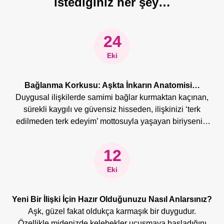
istediğiniz her şey…
24
Eki
Bağlanma Korkusu: Aşkta İnkarın Anatomisi…
Duygusal ilişkilerde samimi bağlar kurmaktan kaçınan,
sürekli kaygılı ve güvensiz hisseden, ilişkinizi ‘terk
edilmeden terk edeyim’ mottosuyla yaşayan biriyseniz,
tebrikler! Muhtemelen “bağlanma korkusu” yaşıyorsunuz
ve dahası yine muhtemelen bunun farkındasınız da!
12
Eki
Yeni Bir İlişki İçin Hazır Olduğunuzu Nasıl Anlarsınız?
Aşk, güzel fakat oldukça karmaşık bir duygudur.
Özellikle midenizde kelebekler uçuşmaya başladığını