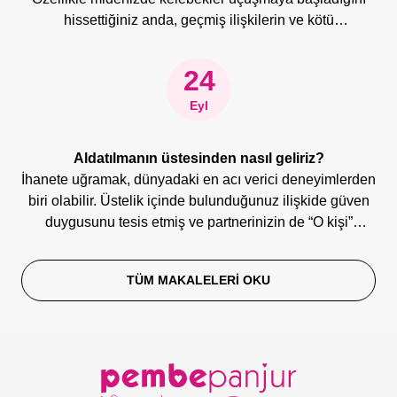
hissettiğiniz anda, geçmiş ilişkilerin ve kötü
deneyimlerin gölgesinden kurtulduğunuzu düşünür ve
tatlı bir telaş içinde sorarsınız; “Bu kez gerçekten hazır
24
mıyım?”
Eyl
Aldatılmanın üstesinden nasıl geliriz?
İhanete uğramak, dünyadaki en acı verici deneyimlerden
biri olabilir. Üstelik içinde bulunduğunuz ilişkide güven
duygusunu tesis etmiş ve partnerinizin de “O kişi”
olduğuna inanmışsanız, sadakatsizlik sizin için tam bir
yıkım olacaktır. Ama neyse ki “aldatılma” duygusu da,
TÜM MAKALELERI OKU
diğer tüm duygu durumları gibi iki uçludur. Bir yanınız
yıkımın altında ezilirken diğer yanınız bu yıkımın onarımı
için öyle çaba sarf eder ki, her şey bittiğinde, eğer bu
mücadeleyi doğru vermişseniz; elinizdeki kazanım, çok
daha güçlü bir karakter ve artmış özsaygı olacaktır.