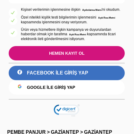
Kişisel verilerimin işlenmesine ilişkin
'ni okudum.
Aydınlatma Metni
Özel nitelikli kişilik testi bilgilerimin işlenmesini
Açık Rıza Metni
kapsamında işlenmesini onay veriyorum.
Ürün veya hizmetlere ilişkin kampanya ve duyurulardan
haberdar olmak için tarafıma
kapsamında ticari
Açık Rıza Metni
elektronik ileti gönderilmesini istiyorum.
HEMEN KAYIT OL
FACEBOOK ILE GIRIŞ YAP
GOOGLE ILE GIRIŞ YAP
PEMBE PANJUR > GAZİANTEP > GAZİANTEP