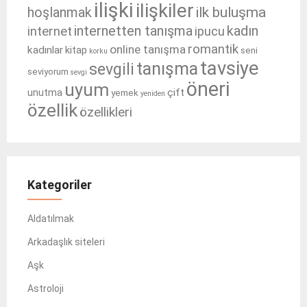
ilişki
ilişkiler
ilk buluşma
hoşlanmak
internetten tanışma
kadın
internet
ipucu
romantik
online tanışma
kadınlar
kitap
seni
korku
tavsiye
tanışma
sevgili
seviyorum
sevgi
öneri
uyum
çift
unutma
yemek
yeniden
özellik
özellikleri
Kategoriler
Aldatılmak
Arkadaşlık siteleri
Aşk
Astroloji