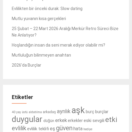
Evlilikten bir önceki durak: Slow dating
Mutlu yuvanın kısa gerçekleri
25 Şubat – 22 Mart 2026 Aralığı Merkür Retro Süreci Bize
Ne Anlatıyor?
Hoşlandığın insan da seni merak ediyor olabilir mi?
Mutluluğun bilinmeyen anahtarı
2026’da Burçlar
Etiketler
aşk
ayrılık
burçlar
burç
arkadaş
40 yaş üstü
aldatılma
duygular
etki
erkek
eski sevgili
erkekler
düğün
güven
evlilik
eş
hata
evlilik teklifi
hediye