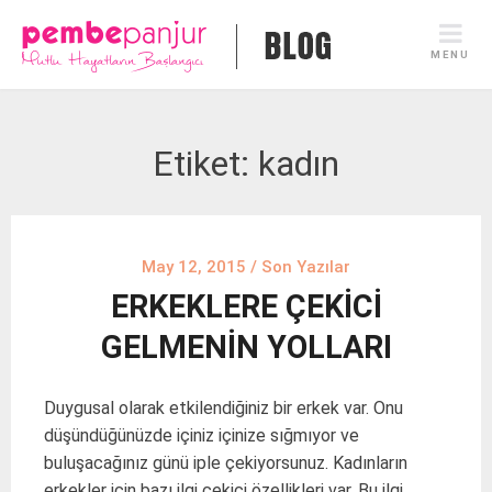
Skip
to
MENU
content
Etiket:
kadın
May 12, 2015
/
Son Yazılar
ERKEKLERE ÇEKİCİ
GELMENİN YOLLARI
Duygusal olarak etkilendiğiniz bir erkek var. Onu
düşündüğünüzde içiniz içinize sığmıyor ve
buluşacağınız günü iple çekiyorsunuz. Kadınların
erkekler için bazı ilgi çekici özellikleri var. Bu ilgi