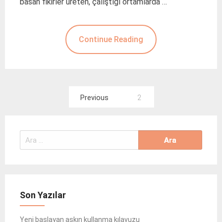
basan fikirler üreten, çalıştığı ortamlarda …
Continue Reading
Yazı
Previous
2
gezinmesi
Arama:
Son Yazılar
Yeni başlayan aşkın kullanma kılavuzu