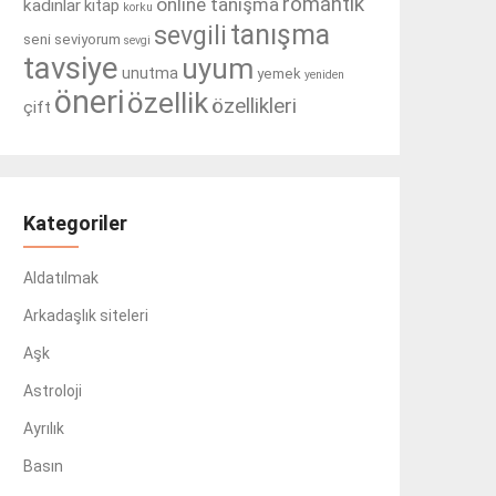
romantik
online tanışma
kadınlar
kitap
korku
tanışma
sevgili
seni seviyorum
sevgi
tavsiye
uyum
unutma
yemek
yeniden
öneri
özellik
özellikleri
çift
Kategoriler
Aldatılmak
Arkadaşlık siteleri
Aşk
Astroloji
Ayrılık
Basın