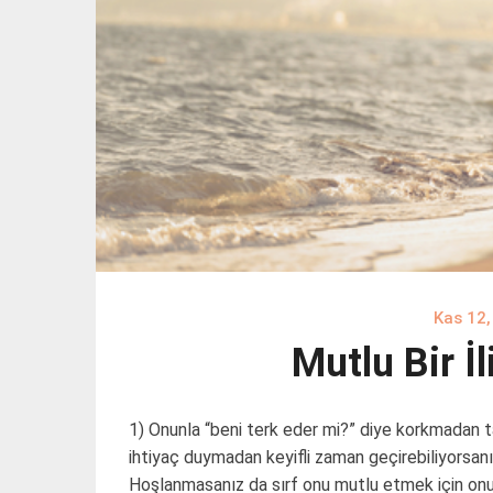
Kas 12,
Mutlu Bir İ
1) Onunla “beni terk eder mi?” diye korkmadan 
ihtiyaç duymadan keyifli zaman geçirebiliyorsanız.
Hoşlanmasanız da sırf onu mutlu etmek için onun 