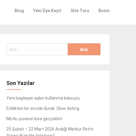
Blog
Yeni Üye Kayıt
Site Turu
Basın
Arama:
Son Yazılar
Yeni başlayan aşkın kullanma kılavuzu
Evlilikten bir önceki durak: Slow dating
Mutlu yuvanın kısa gerçekleri
25 Şubat – 22 Mart 2026 Aralığı Merkür Retro
Süreci Bize Ne Anlatıyor?