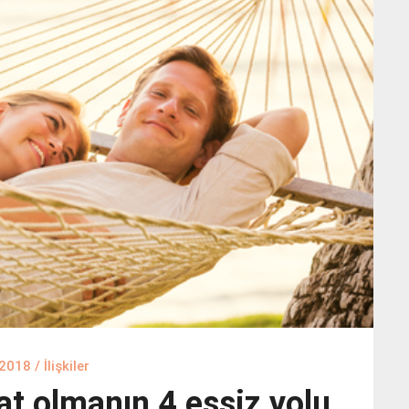
 2018
/
İlişkiler
hat olmanın 4 eşsiz yolu