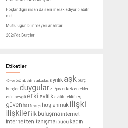
Hoşlandığın insan da seni merak ediyor olabilir
mi?
Mutluluğun bilinmeyen anahtarı
2026’da Burçlar
Etiketler
aşk
ayrılık
burç
arkadaş
40 yaş üstü
aldatılma
duygular
erkek
burçlar
erkekler
düğün
etki
evlilik
eş
eski sevgili
evlilik teklifi
ilişki
güven
hoşlanmak
hata
hediye
ilişkiler
ilk buluşma
internet
internetten tanışma
kadın
ipucu