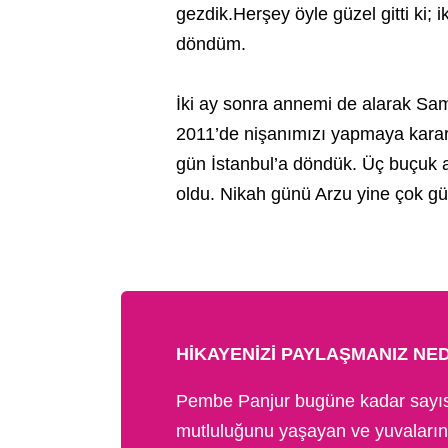
gezdik.Herşey öyle güzel gitti ki;
döndüm.
İki ay sonra annemi de alarak Sam
2011’de nişanımızı yapmaya karar ve
gün İstanbul’a döndük. Üç buçuk 
oldu. Nikah günü Arzu yine çok gü
HIKAYENIZI PAYLAŞMANIZ NE
Pembe Panjur bugüne kadar sayısız
mutluluğunu yaşayan ve yuvalarını s