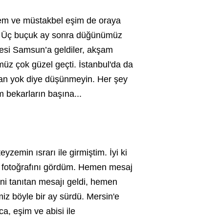
dem ve müstakbel eşim de oraya
ık. Üç buçuk ay sonra düğünümüz
lesi Samsun’a geldiler, akşam
üz çok güzel geçti. İstanbul'da da
nsan yok diye düşünmeyin. Her şey
 bekarların başına...
zemin ısrarı ile girmiştim. İyi ki
in fotoğrafını gördüm. Hemen mesaj
i tanıtan mesajı geldi, hemen
iz böyle bir ay sürdü. Mersin'e
a, eşim ve abisi ile