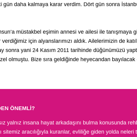
 iki gün daha kalmaya karar verdim. Dört gün sonra İstan
sun’a müstakbel eşimin annesi ve ailesi ile tanışmaya gi
rdiğimiz için alyanslarımızı aldık. Ailelerimizin de katıl
ay sonra yani 24 Kasım 2011 tarihinde düğünümüzü yapt
zel olmuştu. Bize sıra geldiğinde heyecandan bayılacak
DEN ÖNEMLI?
 yalnız insana hayat arkadaşını bulma konusunda rehber
itemiz aracılığıyla kuranlar, evliliğe giden yolda neleri 