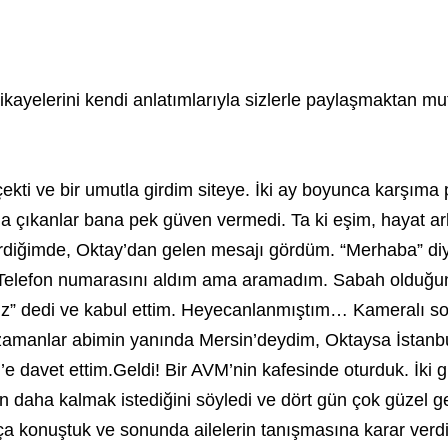
kayelerini kendi anlatımlarıyla sizlerle paylaşmaktan m
i çekti ve bir umutla girdim siteye. İki ay boyunca karşıma
ma çıkanlar bana pek güven vermedi. Ta ki eşim, hayat 
rdiğimde, Oktay’dan gelen mesajı gördüm. “Merhaba” di
. Telefon numarasını aldım ama aramadım. Sabah olduğun
z” dedi ve kabul ettim. Heyecanlanmıştım… Kameralı soh
amanlar abimin yanında Mersin’deydim, Oktaysa İstanbul
davet ettim.Geldi! Bir AVM’nin kafesinde oturduk. İki gü
ün daha kalmak istediğini söyledi ve dört gün çok güzel geç
ça konuştuk ve sonunda ailelerin tanışmasına karar verdi