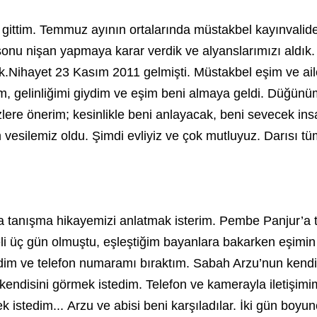
ittim. Temmuz ayının ortalarında müstakbel kayınvali
z sonu nişan yapmaya karar verdik ve alyanslarımızı ald
dık.Nihayet 23 Kasım 2011 gelmişti. Müstakbel eşim ve ai
m, gelinliğimi giydim ve eşim beni almaya geldi. Düğünüm
zlere önerim; kesinlikle beni anlayacak, beni sevecek i
esilemiz oldu. Şimdi evliyiz ve çok mutluyuz. Darısı tüm
yla tanışma hikayemizi anlatmak isterim. Pembe Panjur’a tey
reli üç gün olmuştu, eşleştiğim bayanlara bakarken eşim
im ve telefon numaramı bıraktım. Sabah Arzu’nun kendin
endisini görmek istedim. Telefon ve kamerayla iletişimim
istedim... Arzu ve abisi beni karşıladılar. İki gün boyunc