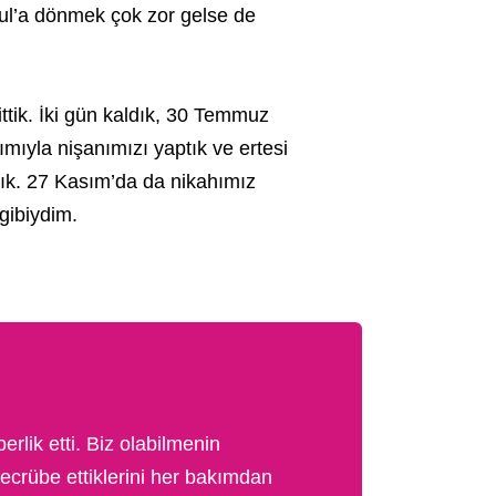
bul’a dönmek çok zor gelse de
ttik. İki gün kaldık, 30 Temmuz
ımıyla nişanımızı yaptık ve ertesi
ık. 27 Kasım’da da nikahımız
 gibiydim.
lik etti. Biz olabilmenin
tecrübe ettiklerini her bakımdan