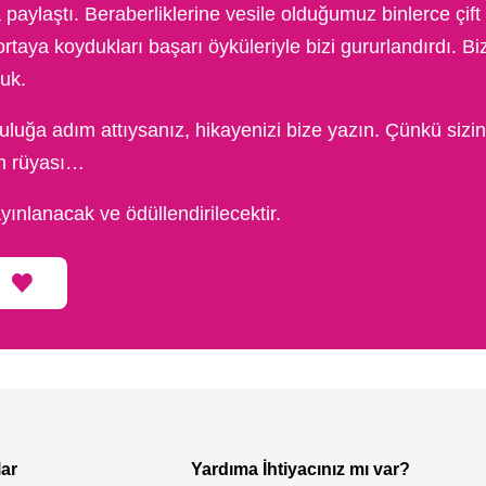
aylaştı. Beraberliklerine vesile olduğumuz binlerce çift 
taya koydukları başarı öyküleriyle bizi gururlandırdı. Biz 
uk.
uluğa adım attıysanız, hikayenizi bize yazın. Çünkü sizi
ın rüyası…
yınlanacak ve ödüllendirilecektir.
lar
Yardıma İhtiyacınız mı var?