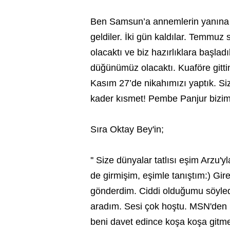
Ben Samsun’a annemlerin yanına g
geldiler. İki gün kaldılar. Temmu
olacaktı ve biz hazırlıklara başla
düğünümüz olacaktı. Kuaföre gitti
Kasım 27’de nikahımızı yaptık. Si
kader kısmet! Pembe Panjur bizim v
Sıra Oktay Bey'in;
'' Size dünyalar tatlısı eşim Arzu'
de girmişim, eşimle tanıştım:) Gi
gönderdim. Ciddi olduğumu söyled
aradım. Sesi çok hoştu. MSN'den k
beni davet edince koşa koşa gitmek 