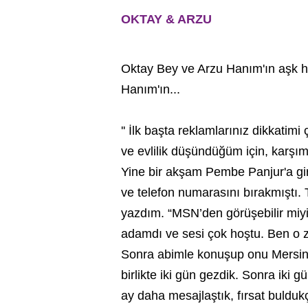
OKTAY & ARZU
Oktay Bey ve Arzu Hanım'ın aşk hi
Hanım'ın...
'' İlk başta reklamlarınız dikkatim
ve evlilik düşündüğüm için, karşı
Yine bir akşam Pembe Panjur'a gi
ve telefon numarasını bırakmıştı
yazdım. “MSN’den görüşebilir miyi
adamdı ve sesi çok hoştu. Ben o z
Sonra abimle konuşup onu Mersin’e 
birlikte iki gün gezdik. Sonra iki g
ay daha mesajlaştık, fırsat bulduk