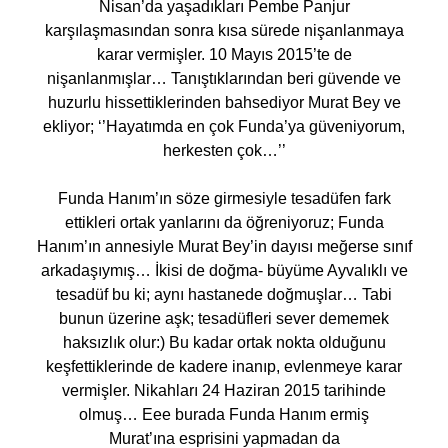
Nisan’da yaşadıkları Pembe Panjur
karşılaşmasından sonra kısa sürede nişanlanmaya
karar vermişler. 10 Mayıs 2015’te de
nişanlanmışlar… Tanıştıklarından beri güvende ve
huzurlu hissettiklerinden bahsediyor Murat Bey ve
ekliyor; ‘’Hayatımda en çok Funda’ya güveniyorum,
herkesten çok…’’
Funda Hanım’ın söze girmesiyle tesadüfen fark
ettikleri ortak yanlarını da öğreniyoruz; Funda
Hanım’ın annesiyle Murat Bey’in dayısı meğerse sınıf
arkadaşıymış… İkisi de doğma- büyüme Ayvalıklı ve
tesadüf bu ki; aynı hastanede doğmuşlar… Tabi
bunun üzerine aşk; tesadüfleri sever dememek
haksızlık olur:) Bu kadar ortak nokta olduğunu
keşfettiklerinde de kadere inanıp, evlenmeye karar
vermişler. Nikahları 24 Haziran 2015 tarihinde
olmuş… Eee burada Funda Hanım ermiş
Murat’ına esprisini yapmadan da