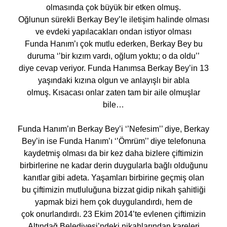
olmasında çok büyük bir etken olmuş.
Oğlunun sürekli Berkay Bey’le iletişim halinde olması
ve evdeki yapılacakları ondan istiyor olması
Funda Hanım’ı çok mutlu ederken, Berkay Bey bu
duruma ‘’bir kızım vardı, oğlum yoktu; o da oldu’’
diye cevap veriyor. Funda Hanımsa Berkay Bey’in 13
yaşındaki kızına olgun ve anlayışlı bir abla
olmuş. Kısacası onlar zaten tam bir aile olmuşlar
bile…
Funda Hanım’ın Berkay Bey’i ‘’Nefesim’’ diye, Berkay
Bey’in ise Funda Hanım’ı ‘’Ömrüm’’ diye telefonuna
kaydetmiş olması da bir kez daha bizlere çiftimizin
birbirlerine ne kadar derin duygularla bağlı olduğunu
kanıtlar gibi adeta. Yaşamları birbirine geçmiş olan
bu çiftimizin mutluluğuna bizzat gidip nikah şahitliği
yapmak bizi hem çok duygulandırdı, hem de
çok onurlandırdı. 23 Ekim 2014’te evlenen çiftimizin
Altındağ Belediyesi’ndeki nikahlarından kareleri