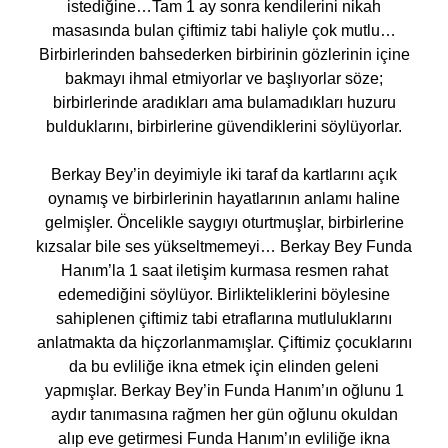
istediğine…Tam 1 ay sonra kendilerini nikah
masasında bulan çiftimiz tabi haliyle çok mutlu…
Birbirlerinden bahsederken birbirinin gözlerinin içine
bakmayı ihmal etmiyorlar ve başlıyorlar söze;
birbirlerinde aradıkları ama bulamadıkları huzuru
bulduklarını, birbirlerine güvendiklerini söylüyorlar.
Berkay Bey’in deyimiyle iki taraf da kartlarını açık
oynamış ve birbirlerinin hayatlarının anlamı haline
gelmişler. Öncelikle saygıyı oturtmuşlar, birbirlerine
kızsalar bile ses yükseltmemeyi… Berkay Bey Funda
Hanım’la 1 saat iletişim kurmasa resmen rahat
edemediğini söylüyor. Birlikteliklerini böylesine
sahiplenen çiftimiz tabi etraflarına mutluluklarını
anlatmakta da hiçzorlanmamışlar. Çiftimiz çocuklarını
da bu evliliğe ikna etmek için elinden geleni
yapmışlar. Berkay Bey’in Funda Hanım’ın oğlunu 1
aydır tanımasına rağmen her gün oğlunu okuldan
alıp eve getirmesi Funda Hanım’ın evliliğe ikna